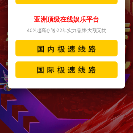
亚洲顶级在线娱乐平台
40%超高存送·22年实力品牌·大额无忧